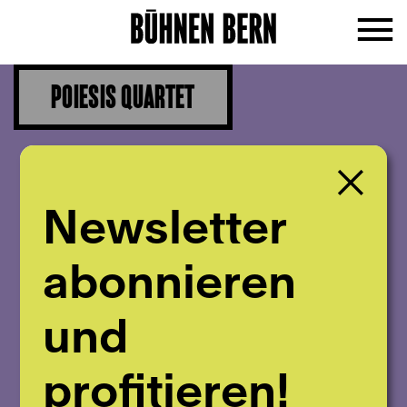
POIESIS QUARTET
Newsletter
abonnieren
und
profitieren!