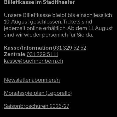
Billettkasse im Stadttheater
Herausforderungen wie den Klimawandel
und die COVID-19-Pandemie. Es geht um
Unsere Billettkasse bleibt bis einschliesslich
10. August geschlossen. Tickets sind
Resilienz, Regeneration und Hoffnung für die
jederzeit online erhältlich. Ab dem 11. August
Menschheit. Die ersten vier Sätze
sind wir wieder persönlich für Sie da.
thematisieren umweltbezogene Themen
wie den Ozean, das Artensterben und das
Kasse/Information
031 329 52 52
biologische Leben im Central Park. «Crying,
Zentrale
031 329 51 11
kasse@buehnenbern.ch
Together» bildet den emotionalen Kern des
Werkes; dieser Satz steht für kollektive
Trauer und Verbundenheit. In «Follow the
Newsletter abonnieren
Water» ist das Wasser Symbol der
Monatsspielplan (Leporello)
Regeneration und des unerschöpflichen
Lebens. «Rise up», der Finalsatz, ist ein
Saisonbroschüren 2026/27
Appell an die Menschheit und Ausdruck der
Hoffnung.